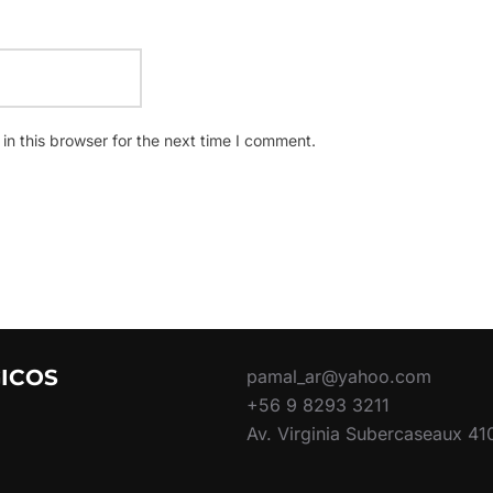
n this browser for the next time I comment.
ICOS
pamal_ar@yahoo.com
+56 9 8293 3211
Av. Virginia Subercaseaux 410