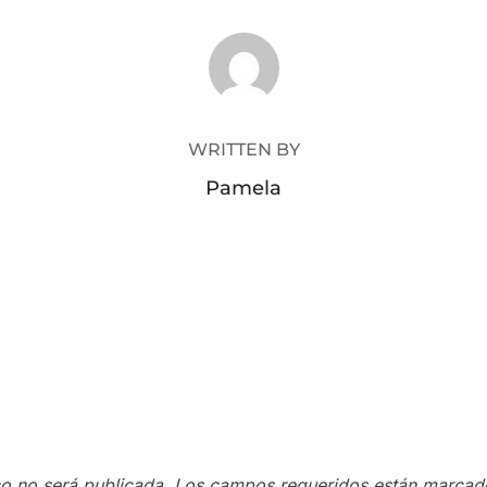
POST AUTHOR
WRITTEN BY
Pamela
co no será publicada.
Los campos requeridos están marca