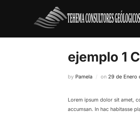
Skip
to
content
ejemplo 1 
Posted
by
Pamela
on
29 de Enero
on
Lorem ipsum dolor sit amet, co
accumsan. In hac habitasse pla